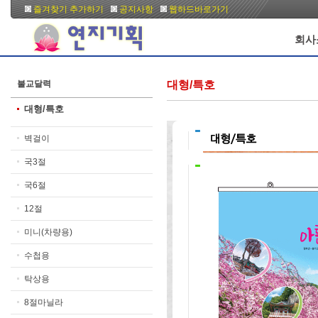
즐겨찾기 추가하기
공지사항
웹하드바로가기
회사
불교달력
대형/특호
대형/특호
벽걸이
국3절
국6절
12절
미니(차량용)
수첩용
탁상용
8절마닐라