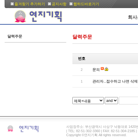
즐겨찾기 추가하기
공지사항
웹하드바로가기
회사
달력주문
달력주문
번호
문의
2
관리자...접수하고 나면 삭
1
사업장주소: 부산광역시 사상구 낙동대로 1420번길 41 연
| TEL: 82-51-302-3360 | FAX: 82-51-304-2185
Copyright ©연지기획 All rights reserved.